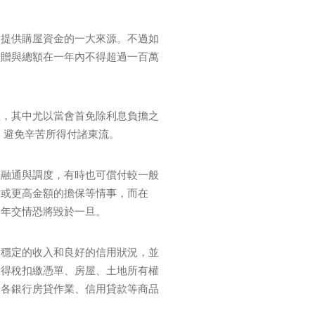
是提供購屋資金的一大來源。不過如
有贈與總額在一年內不得超過一百萬
徑，其中尤以當會首免除利息負擔之
 避免辛苦所得付諸東流。
的融通與調度，有時也可償付較一般
貸或更高金額的擔保等情事，而在
多年交情恐將毀於一旦。
、穩定的收入和良好的信用狀況，並
所得稅扣繳憑單、房屋、土地所有權
，各銀行房貸作業、信用貸款等商品