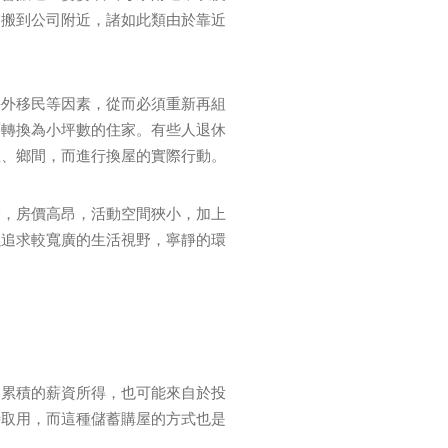
慮搬到公司附近，諸如此類由於靠近
海外移民等因素，從而必須重新再組
而轉換為小坪數的住家。有些人退休
區、鄉間，而進行換屋的實際行動。
身，房價高昂，活動空間狹小，加上
以追求較寬廣的生活視野，寧靜的環
期累積的薪資所得，也可能來自於投
時取用，而這種儲蓄購屋的方式也是