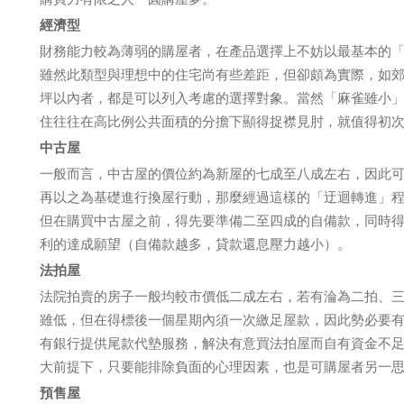
經濟型
財務能力較為薄弱的購屋者，在產品選擇上不妨以最基本的「
雖然此類型與理想中的住宅尚有些差距，但卻頗為實際，如
坪以內者，都是可以列入考慮的選擇對象。當然「麻雀雖小
住往往在高比例公共面積的分擔下顯得捉襟見肘，就值得初
中古屋
一般而言，中古屋的價位約為新屋的七成至八成左右，因此
再以之為基礎進行換屋行動，那麼經過這樣的「迂迴轉進」
但在購買中古屋之前，得先要準備二至四成的自備款，同時
利的達成願望（自備款越多，貸款還息壓力越小）。
法拍屋
法院拍賣的房子一般均較市價低二成左右，若有淪為二拍、
雖低，但在得標後一個星期內須一次繳足屋款，因此勢必要
有銀行提供尾款代墊服務，解決有意買法拍屋而自有資金不
大前提下，只要能排除負面的心理因素，也是可購屋者另一
預售屋