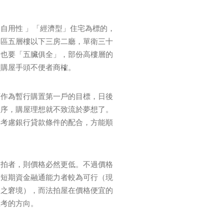
自用性 」「經濟型」住宅為標的，
郊區五層樓以下三房二廳，單衛三十
」也要「五臟俱全」，部份高樓層的
次購屋手頭不便者商榷。
可作為暫行購置第一戶的目標，日後
程序，購屋理想就不致流於夢想了。
得考慮銀行貸款條件的配合，方能順
三拍者，則價格必然更低。不過價格
有短期資金融通能力者較為可行（現
足之窘境），而法拍屋在價格便宜的
思考的方向。