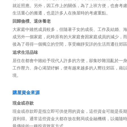
就近照應。另外，因工作上的關係，為了上班方便，也會考
生活重心的搬遷，也是許多人在換屋時的考慮重點。
回歸儉樸、退休養老
大家庭中雖然成員較多，但隨著子女的成長、工作及結婚、
成另外一個家庭，此時原有的大家庭會因家庭成員的減少，
後為了尋得一個獨立的空間，享受幽靜安詳的生活而遷往郊
追求生活品味
居住在都會中雖給予現代人許多的方便，卻集吵雜混亂於一
工作壓力、身心渴望紓解，便有越來越多的人嚮往郊區，藉
境。
購屋資金來源
現金或存款
現金或存款即是指立即可供使用的資金，這些資金可能是長
資利得。通常這些資金大都存放在郵局或金融機構，以備隨
最傳統的一種投資致富方式。