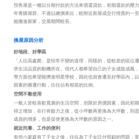
預售屋是一種以分期付款的方法來償還貸款，初期還款的壓
年青購屋群。不過以總價來比，較附近新屋成交行情貴約一至
能搬進新家，交屋期間較長。
換屋原因分析
好地段、好學區
「人往高處爬」是恒常不變的道理，同樣的，從較差的區位
求生活品質的動機所在。現代人都希望自己的子女成龍成鳳
學方面也希望能擠進明星學校，因此也就會遷至好學區內，
因素的搬遷行動，往往佔有相當的比例。
空間不敷使用
一般人皆較喜歡寬廣的生活空間，但限於房價因素，因此初
得之增加，在行有餘力之後，從小坪數再更換為大坪數，則
成員的增多，也是促使更換為大坪數的原因之一。
就近托養、工作的便利
有些小家庭有了子女之後，往往為了子女託付照顧的問題，