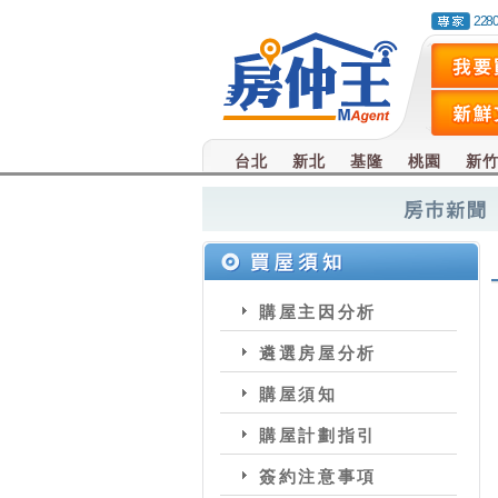
228
台北
新北
基隆
桃園
新
購屋主因分析
遴選房屋分析
購屋須知
購屋計劃指引
簽約注意事項