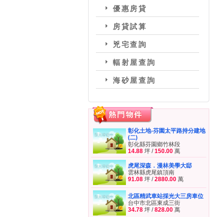
優惠房貸
房貸試算
兇宅查詢
輻射屋查詢
海砂屋查詢
彰化土地-芬園太平路持分建地
(二)
彰化縣芬園鄉竹林段
14.88
坪 /
150.00
萬
虎尾深森．漫林美學大邸
雲林縣虎尾鎮頂南
91.08
坪 /
2880.00
萬
北區精武車站採光大三房車位
台中市北區東成三街
34.78
坪 /
828.00
萬