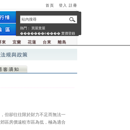
首頁
登入
註冊
熱門：
買屋賣屋
�������e����
實價登錄
屏東
宜蘭
花蓮
台東
離島
家，但卻往往限於財力不足而無法一
因郊區房價遠較市區為低，極為適合