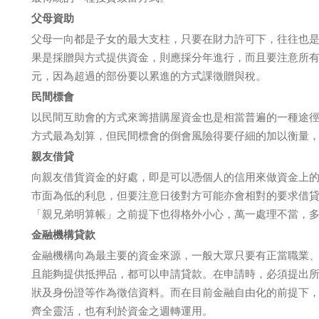
父母資助
父母一向都是子女的最大支柱，只要在財力許可下，往往也
果是採贈與方式提供資金，則應採分年進行，而且要注意所
元，因為超過的部份要以累進的方式課徵贈與稅。
民間標會
以民間互助會的方式來籌措購屋資金也是相當普遍的一種途
方式最為划算，但民間標會的倒會風險得要仔細的加以衡量，
親友借貸
向親友借貨資金的好處，即是可以憑個人的信用來做資金上
市面為低的利息，但要注意日後對方可能亦會相對的要求借
「親兄弟明算帳」之前提下也得格外小心，萬一處理不當，
金融機構貸款
金融機構向為最主要的資金來源，一般大眾只要有正當職業
且能夠提供抵押品，都可以申請貸款。在申請時，必須提出
狀及身份證等作為徵信資料。而在目前金融自由化的前提下
齊全靈活，也有利於資金之週轉運用。