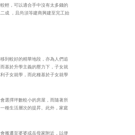
力較輕，可以適合手中沒有太多錢的
二成 ，且尚須等建商興建至完工始
遷移到較好的精華地段，亦為人們追
，而基於升學主義的壓力下，子女就
以利子女就學，而此種基於子女就學
期會選擇坪數較小的房屋，而隨著所
是一種生活層次的提昇。此外，家庭
常會搬遷至婆婆或岳母家附近，以便