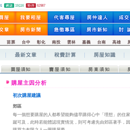
01
19,116
62987
竹
苗票
台中
彰化
南投
雲林
嘉義
台南
高雄
購屋主因分析
初次購屋建議
郊區
每一個想要購屋的人都希望能夠儘早購得心中「理想」的住
蹴可及，此時若能體認現實情況，則可考慮先由郊區著手，
購買力有限之人一圓購屋夢。