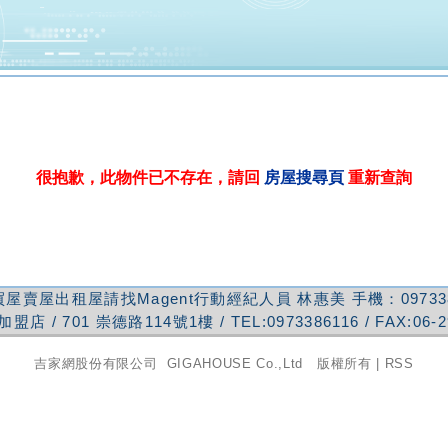
很抱歉，此物件已不存在，請回
房屋搜尋頁
重新查詢
屋賣屋出租屋請找Magent行動經紀人員
林惠美
手機：
09733
加盟店
/
701
崇德路114號1樓
/ TEL:
0973386116
/ FAX:
06-
吉家網股份有限公司
GIGAHOUSE Co.,Ltd 版權所有 |
RSS