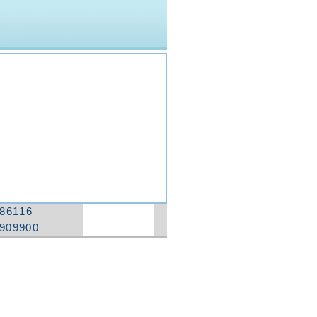
86116
2909900