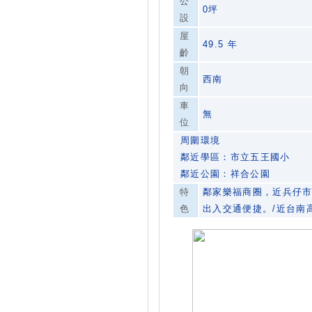
公
0坪
設
屋
49.5 年
齡
朝
西南
向
車
無
位
周圍環境
鄰近學區：市立五王國小
鄰近公園：祥合公園
特
鄰家樂福商圈，近兵仔市
色
出入交通便捷。/近台南