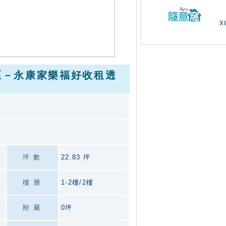
x
區－永康家樂福好收租透
坪數
22.83 坪
樓層
1-2樓/2樓
附屬
0坪