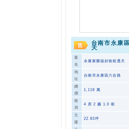
台南市永康
天
案
永康家樂福好收租透天
名
地
台南市永康區六合路
址
總
1,118 萬
價
格
4 房 2 廳 1.0 衛
局
主
22.83坪
建