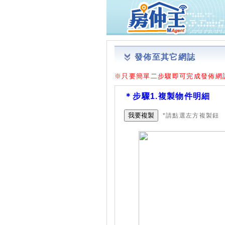
發佈至其它網誌
※只要簡單二步驟即可完成發佈網
＊步驟1.複製物件明細
我要複製
*請點選左方複製鈕