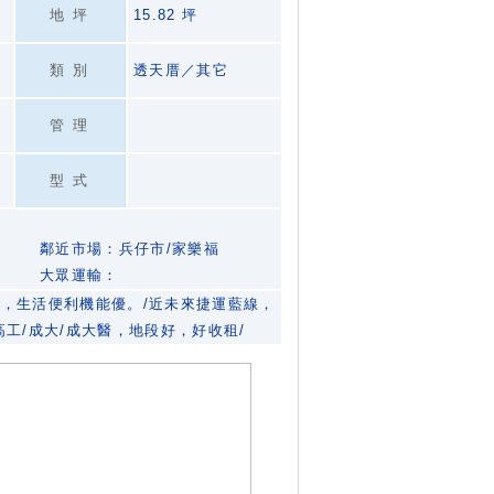
地坪
15.82 坪
類別
透天厝／其它
管理
型式
鄰近市場：兵仔市/家樂福
大眾運輸：
，生活便利機能優。/近未來捷運藍線，
高工/成大/成大醫，地段好，好收租/