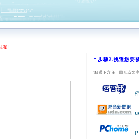
誌喔!
＊步驟2.挑選您要
*點選下方任一圖形或文
P